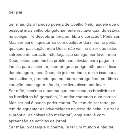
Ser pai
Ser mãe, diz o famoso poema de Coelho Neto, aquele que o
pessoal mais velho obrigatoriamente recitava quando estava
no colégio, “é desdobrar fibra por fibra o coração”. Pode ser.
Mas ser pai é inquietar-se com qualquer dorzinha no peito,
qualquer palpitação: meu Deus, não vai me dizer que estou
sofrendo do coração, não faça isso comigo, por favor, meu
Deus, estou com muitos problemas, dívidas para pagar, a
família para sustentar, o emprego a perigo, não posso ficar
doente agora, meu Deus, de jeito nenhum, deixe isso para
mais adiante, prometo que no futuro entrego fibra por fibra o
coração, mas agora não dá, me livra disso, por favor.
Ser mãe, continua o poema que emociona os brasileiros e
as brasileiras há gerações, “é andar chorando num sorriso”.
Mas ser pai é nunca poder chorar. Pai tem de ser forte, pai
tem de aguentar as adversidades no osso do peito, é dizer a
si próprio “as coisas vão melhorar”, enquanto lê com
apreensão as notícias de jornal.
Ser mãe, prossegue o poema, “é ter um mundo e não ter