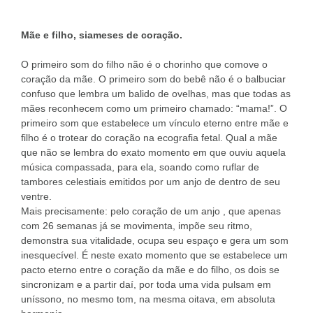
Mãe e filho, siameses de coração.
O primeiro som do filho não é o chorinho que comove o
coração da mãe. O primeiro som do bebê não é o balbuciar
confuso que lembra um balido de ovelhas, mas que todas as
mães reconhecem como um primeiro chamado: “mama!”. O
primeiro som que estabelece um vínculo eterno entre mãe e
filho é o trotear do coração na ecografia fetal. Qual a mãe
que não se lembra do exato momento em que ouviu aquela
música compassada, para ela, soando como ruflar de
tambores celestiais emitidos por um anjo de dentro de seu
ventre.
Mais precisamente: pelo coração de um anjo , que apenas
com 26 semanas já se movimenta, impõe seu ritmo,
demonstra sua vitalidade, ocupa seu espaço e gera um som
inesquecível. É neste exato momento que se estabelece um
pacto eterno entre o coração da mãe e do filho, os dois se
sincronizam e a partir daí, por toda uma vida pulsam em
uníssono, no mesmo tom, na mesma oitava, em absoluta