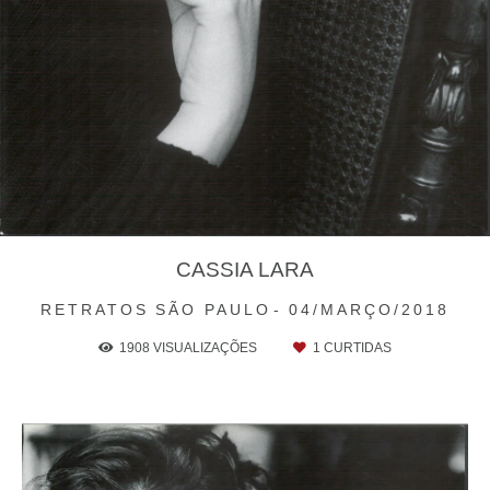
CASSIA LARA
RETRATOS
SÃO PAULO
04/MARÇO/2018
1908
VISUALIZAÇÕES
1
CURTIDAS